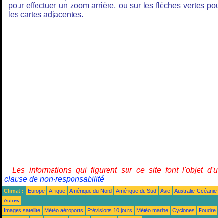
pour effectuer un zoom arrière, ou sur les flèches vertes po
les cartes adjacentes.
Les informations qui figurent sur ce site font l'objet d'
clause de non-responsabilité
Climat :
Europe
Afrique
Amérique du Nord
Amérique du Sud
Asie
Australie-Océanie
Autres
Images satellite
Météo aéroports
Prévisions 10 jours
Météo marine
Cyclones
Foudre