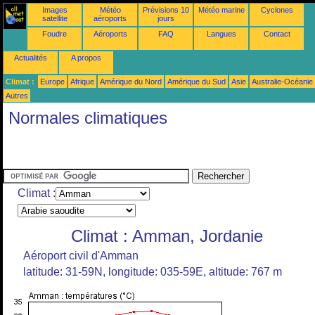
Images
Météo
Prévisions 10
Météo marine
Cyclones
satellite
aéroports
jours
Foudre
Aéroports
FAQ
Langues
Contact
Actualités
A propos
Climat :
Europe
Afrique
Amérique du Nord
Amérique du Sud
Asie
Australie-Océanie
Autres
Normales climatiques
Climat :
Climat : Amman, Jordanie
Aéroport civil d'Amman
latitude: 31-59N, longitude: 035-59E, altitude: 767 m