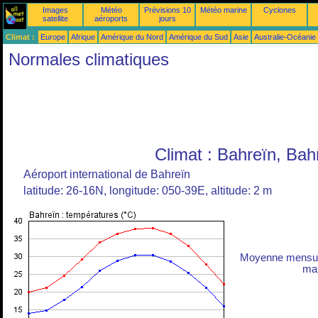
Images
Météo
Prévisions 10
Météo marine
Cyclones
satellite
aéroports
jours
Climat :
Europe
Afrique
Amérique du Nord
Amérique du Sud
Asie
Australie-Océanie
Normales climatiques
Climat : Bahreïn, Bah
Aéroport international de Bahreïn
latitude: 26-16N, longitude: 050-39E, altitude: 2 m
Moyenne mensuel
max