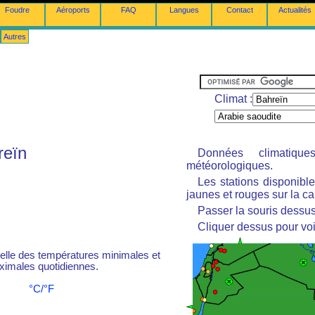
Foudre
Aéroports
FAQ
Langues
Contact
Actualités
Autres
Climat :
reïn
Données climatiq
météorologiques.
Les stations disponibl
jaunes et rouges sur la ca
Passer la souris dessus 
Cliquer dessus pour voi
le des températures minimales et
imales quotidiennes.
°C/°F