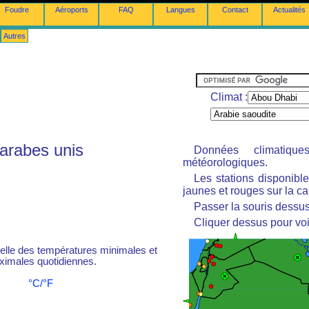
Foudre
Aéroports
FAQ
Langues
Contact
Actualités
Autres
Climat :
 arabes unis
Données climatiq
météorologiques.
Les stations disponibl
jaunes et rouges sur la ca
Passer la souris dessus 
Cliquer dessus pour voi
le des températures minimales et
imales quotidiennes.
°C/°F