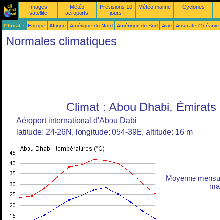
Images
Météo
Prévisions 10
Météo marine
Cyclones
satellite
aéroports
jours
Climat :
Europe
Afrique
Amérique du Nord
Amérique du Sud
Asie
Australie-Océanie
Normales climatiques
Climat : Abou Dhabi, Émirats
Aéroport international d'Abou Dabi
latitude: 24-26N, longitude: 054-39E, altitude: 16 m
Moyenne mensuel
max