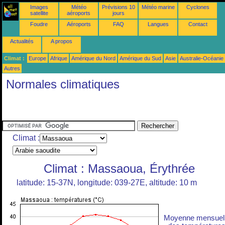
Images
Météo
Prévisions 10
Météo marine
Cyclones
satellite
aéroports
jours
Foudre
Aéroports
FAQ
Langues
Contact
Actualités
A propos
Climat :
Europe
Afrique
Amérique du Nord
Amérique du Sud
Asie
Australie-Océanie
Autres
Normales climatiques
Climat :
Climat : Massaoua, Érythrée
latitude: 15-37N, longitude: 039-27E, altitude: 10 m
Moyenne mensuel