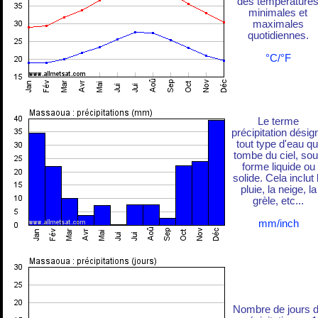
des température
minimales et
maximales
quotidiennes.
°C/°F
Le terme
précipitation désig
tout type d'eau qu
tombe du ciel, so
forme liquide ou
solide. Cela inclut 
pluie, la neige, la
grèle, etc...
mm/inch
Nombre de jours 