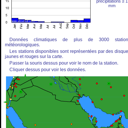
précipitations ≥ 1
mm
Données climatiques de plus de 3000 station
météorologiques.
Les stations disponibles sont représentées par des disqu
jaunes et rouges sur la carte.
Passer la souris dessus pour voir le nom de la station.
Cliquer dessus pour voir les données.