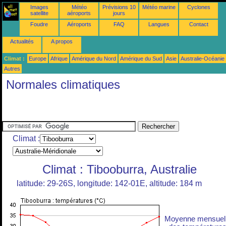
Images
Météo
Prévisions 10
Météo marine
Cyclones
satellite
aéroports
jours
Foudre
Aéroports
FAQ
Langues
Contact
Actualités
A propos
Climat :
Europe
Afrique
Amérique du Nord
Amérique du Sud
Asie
Australie-Océanie
Autres
Normales climatiques
Climat :
Climat : Tibooburra, Australie
latitude: 29-26S, longitude: 142-01E, altitude: 184 m
Moyenne mensuel