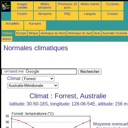
Images
Météo
Prévisions 10
Météo marine
Cyclones
satellite
aéroports
jours
Foudre
Aéroports
FAQ
Langues
Contact
Actualités
A propos
Climat :
Europe
Afrique
Amérique du Nord
Amérique du Sud
Asie
Australie-Océanie
Autres
Normales climatiques
Climat :
Climat : Forrest, Australie
latitude: 30-50-18S, longitude: 128-06-54E, altitude: 156 m
Moyenne mensuel