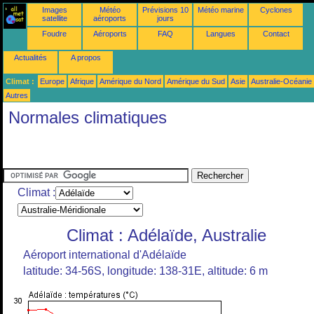
Images
Météo
Prévisions 10
Météo marine
Cyclones
satellite
aéroports
jours
Foudre
Aéroports
FAQ
Langues
Contact
Actualités
A propos
Climat :
Europe
Afrique
Amérique du Nord
Amérique du Sud
Asie
Australie-Océanie
Autres
Normales climatiques
Climat :
Climat : Adélaïde, Australie
Aéroport international d'Adélaïde
latitude: 34-56S, longitude: 138-31E, altitude: 6 m