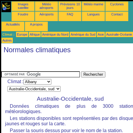
Images
Météo
Prévisions 10
Météo marine
Cyclones
satellite
aéroports
jours
Foudre
Aéroports
FAQ
Langues
Contact
Actualités
A propos
Climat :
Europe
Afrique
Amérique du Nord
Amérique du Sud
Asie
Australie-Océanie
Autres
Normales climatiques
Climat :
Australie-Occidentale, sud
Données climatiques de plus de 3000 station
météorologiques.
Les stations disponibles sont représentées par des disqu
jaunes et rouges sur la carte.
Passer la souris dessus pour voir le nom de la station.