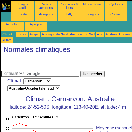
Images
Météo
Prévisions 10
Météo marine
Cyclones
satellite
aéroports
jours
Foudre
Aéroports
FAQ
Langues
Contact
Actualités
A propos
Climat :
Europe
Afrique
Amérique du Nord
Amérique du Sud
Asie
Australie-Océanie
Autres
Normales climatiques
Climat :
Climat : Carnarvon, Australie
latitude: 24-52-50S, longitude: 113-40-20E, altitude: 4 m
Moyenne mensuel