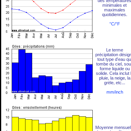
des température
minimales et
maximales
quotidiennes.
°C/°F
Le terme
précipitation désig
tout type d'eau qu
tombe du ciel, so
forme liquide ou
solide. Cela inclut 
pluie, la neige, la
grèle, etc...
mm/inch
Moyenne mensuel