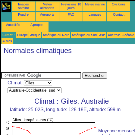
Images
Météo
Prévisions 10
Météo marine
Cyclones
satellite
aéroports
jours
Foudre
Aéroports
FAQ
Langues
Contact
Actualités
A propos
Climat :
Europe
Afrique
Amérique du Nord
Amérique du Sud
Asie
Australie-Océanie
Autres
Normales climatiques
Climat :
Climat : Giles, Australie
latitude: 25-02S, longitude: 128-18E, altitude: 599 m
Moyenne mensuel