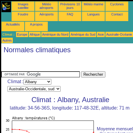
Images
Météo
Prévisions 10
Météo marine
Cyclones
satellite
aéroports
jours
Foudre
Aéroports
FAQ
Langues
Contact
Actualités
A propos
Climat :
Europe
Afrique
Amérique du Nord
Amérique du Sud
Asie
Australie-Océanie
Autres
Normales climatiques
Climat :
Climat : Albany, Australie
latitude: 34-56-36S, longitude: 117-48-32E, altitude: 71 m
Moyenne mensuel