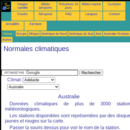
Images
Météo
Prévisions 10
Météo marine
Cyclones
satellite
aéroports
jours
Foudre
Aéroports
FAQ
Langues
Contact
Actualités
A propos
Climat :
Europe
Afrique
Amérique du Nord
Amérique du Sud
Asie
Australie-Océanie
Autres
Normales climatiques
Climat :
Australie
Données climatiques de plus de 3000 station
météorologiques.
Les stations disponibles sont représentées par des disqu
jaunes et rouges sur la carte.
Passer la souris dessus pour voir le nom de la station.