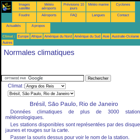
Images
Météo
Prévisions 10
Météo marine
Cyclones
satellite
aéroports
jours
Foudre
Aéroports
FAQ
Langues
Contact
Actualités
A propos
Climat :
Europe
Afrique
Amérique du Nord
Amérique du Sud
Asie
Australie-Océanie
Autres
Normales climatiques
Climat :
Brésil, São Paulo, Rio de Janeiro
Données climatiques de plus de 3000 station
météorologiques.
Les stations disponibles sont représentées par des disqu
jaunes et rouges sur la carte.
Passer la souris dessus pour voir le nom de la station.