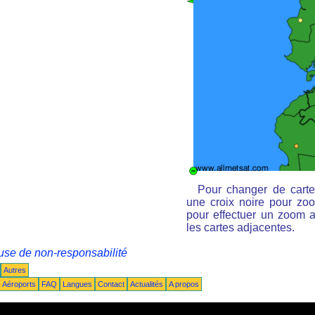
Pour changer de carte
une croix noire pour zoo
pour effectuer un zoom ar
les cartes adjacentes.
use de non-responsabilité
Autres
Aéroports
FAQ
Langues
Contact
Actualités
A propos