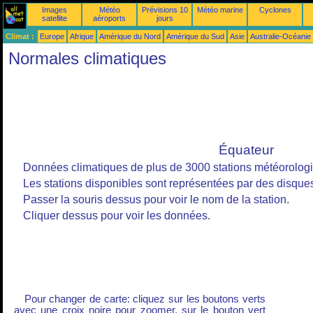
Images
Météo
Prévisions 10
Météo marine
Cyclones
satellite
aéroports
jours
Climat :
Europe
Afrique
Amérique du Nord
Amérique du Sud
Asie
Australie-Océanie
Normales climatiques
Équateur
Données climatiques de plus de 3000 stations météorolog
Les stations disponibles sont représentées par des disques
Passer la souris dessus pour voir le nom de la station.
Cliquer dessus pour voir les données.
Pour changer de carte: cliquez sur les boutons verts
avec une croix noire pour zoomer, sur le bouton vert