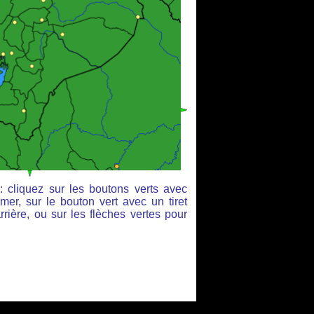
: cliquez sur les boutons verts avec
mer, sur le bouton vert avec un tiret
rière, ou sur les flèches vertes pour