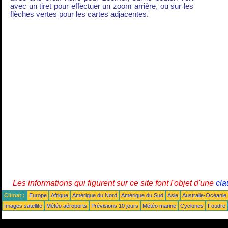
avec un tiret pour effectuer un zoom arrière, ou sur les
flèches vertes pour les cartes adjacentes.
Les informations qui figurent sur ce site font l'objet d'une
cla
Climat :
Europe
Afrique
Amérique du Nord
Amérique du Sud
Asie
Australie-Océanie
Images satellite
Météo aéroports
Prévisions 10 jours
Météo marine
Cyclones
Foudre