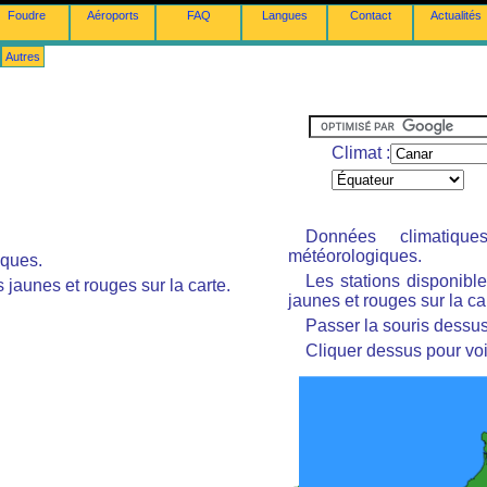
Foudre
Aéroports
FAQ
Langues
Contact
Actualités
Autres
Climat :
Données climatiq
météorologiques.
iques.
Les stations disponibl
 jaunes et rouges sur la carte.
jaunes et rouges sur la ca
Passer la souris dessus 
Cliquer dessus pour voi