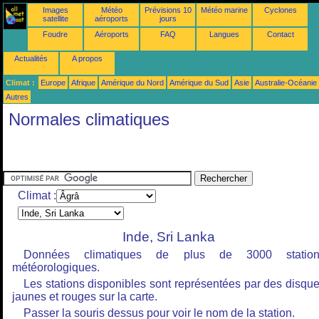
Images
Météo
Prévisions 10
Météo marine
Cyclones
satellite
aéroports
jours
Foudre
Aéroports
FAQ
Langues
Contact
Actualités
A propos
Climat :
Europe
Afrique
Amérique du Nord
Amérique du Sud
Asie
Australie-Océanie
Autres
Normales climatiques
Climat :
Inde, Sri Lanka
Données climatiques de plus de 3000 station
météorologiques.
Les stations disponibles sont représentées par des disqu
jaunes et rouges sur la carte.
Passer la souris dessus pour voir le nom de la station.