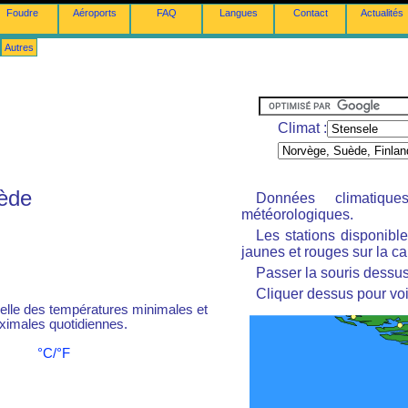
Foudre
Aéroports
FAQ
Langues
Contact
Actualités
Autres
Climat :
uède
Données climatiq
météorologiques.
Les stations disponibl
jaunes et rouges sur la ca
Passer la souris dessus 
Cliquer dessus pour voi
le des températures minimales et
imales quotidiennes.
°C/°F