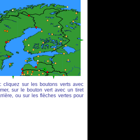
: cliquez sur les boutons verts avec
mer, sur le bouton vert avec un tiret
rière, ou sur les flèches vertes pour