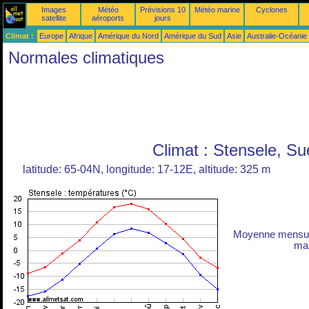
Images
Météo
Prévisions 10
Météo marine
Cyclones
satellite
aéroports
jours
Climat :
Europe
Afrique
Amérique du Nord
Amérique du Sud
Asie
Australie-Océanie
Normales climatiques
Climat : Stensele, S
latitude: 65-04N, longitude: 17-12E, altitude: 325 m
Moyenne mensuel
max