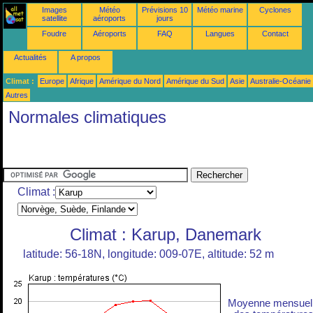
Images
Météo
Prévisions 10
Météo marine
Cyclones
satellite
aéroports
jours
Foudre
Aéroports
FAQ
Langues
Contact
Actualités
A propos
Climat :
Europe
Afrique
Amérique du Nord
Amérique du Sud
Asie
Australie-Océanie
Autres
Normales climatiques
Climat :
Climat : Karup, Danemark
latitude: 56-18N, longitude: 009-07E, altitude: 52 m
Moyenne mensuel