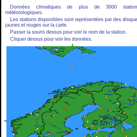
Données climatiques de plus de 3000 station
météorologiques.
Les stations disponibles sont représentées par des disqu
jaunes et rouges sur la carte.
Passer la souris dessus pour voir le nom de la station.
Cliquer dessus pour voir les données.