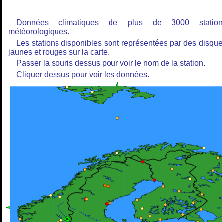
Données climatiques de plus de 3000 station
météorologiques.
Les stations disponibles sont représentées par des disqu
jaunes et rouges sur la carte.
Passer la souris dessus pour voir le nom de la station.
Cliquer dessus pour voir les données.