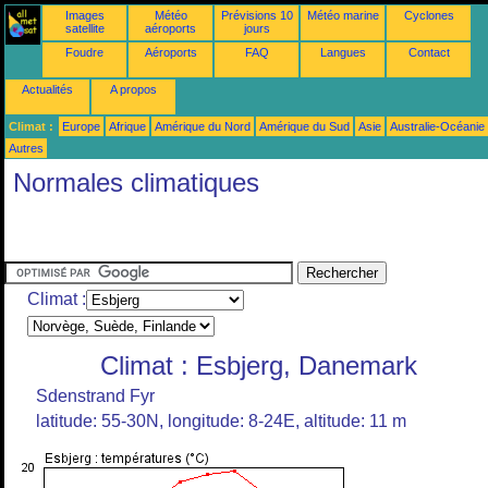
Images
Météo
Prévisions 10
Météo marine
Cyclones
satellite
aéroports
jours
Foudre
Aéroports
FAQ
Langues
Contact
Actualités
A propos
Climat :
Europe
Afrique
Amérique du Nord
Amérique du Sud
Asie
Australie-Océanie
Autres
Normales climatiques
Climat :
Climat : Esbjerg, Danemark
Sdenstrand Fyr
latitude: 55-30N, longitude: 8-24E, altitude: 11 m