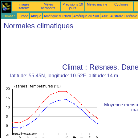
Images
Météo
Prévisions 10
Météo marine
Cyclones
satellite
aéroports
jours
Climat :
Europe
Afrique
Amérique du Nord
Amérique du Sud
Asie
Australie-Océanie
Normales climatiques
Climat : Røsnæs, Dan
latitude: 55-45N, longitude: 10-52E, altitude: 14 m
Moyenne mensuel
max