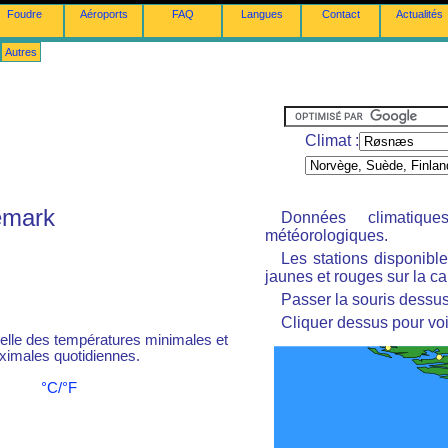
Foudre
Aéroports
FAQ
Langues
Contact
Actualités
Autres
Climat :
emark
Données climatiq
météorologiques.
Les stations disponibl
jaunes et rouges sur la ca
Passer la souris dessus 
Cliquer dessus pour voi
le des températures minimales et
imales quotidiennes.
°C/°F