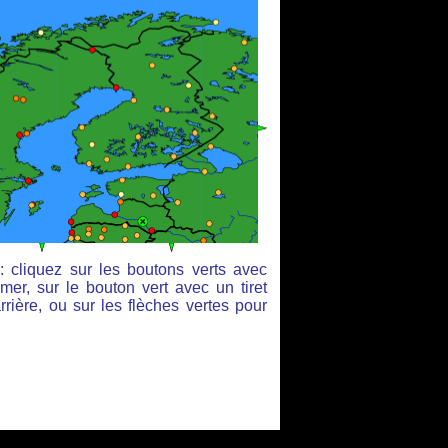
: cliquez sur les boutons verts avec
mer, sur le bouton vert avec un tiret
rière, ou sur les flèches vertes pour