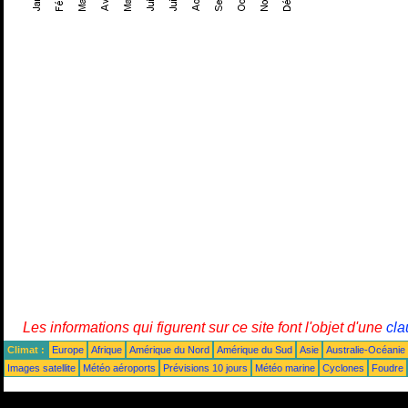
Les informations qui figurent sur ce site font l'objet d'une
cla
Climat :
Europe
Afrique
Amérique du Nord
Amérique du Sud
Asie
Australie-Océanie
Images satellite
Météo aéroports
Prévisions 10 jours
Météo marine
Cyclones
Foudre