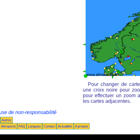
Pour changer de carte
une croix noire pour zoo
pour effectuer un zoom ar
les cartes adjacentes.
use de non-responsabilité
Autres
Aéroports
FAQ
Langues
Contact
Actualités
A propos