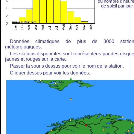
du nombre d'heur
de soleil par jour.
Données climatiques de plus de 3000 station
météorologiques.
Les stations disponibles sont représentées par des disqu
jaunes et rouges sur la carte.
Passer la souris dessus pour voir le nom de la station.
Cliquer dessus pour voir les données.