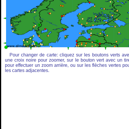
Pour changer de carte: cliquez sur les boutons verts av
une croix noire pour zoomer, sur le bouton vert avec un tir
pour effectuer un zoom arrière, ou sur les flèches vertes po
les cartes adjacentes.