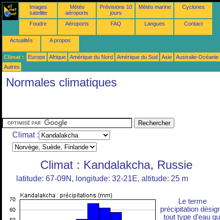
Images
Météo
Prévisions 10
Météo marine
Cyclones
satellite
aéroports
jours
Foudre
Aéroports
FAQ
Langues
Contact
Actualités
A propos
Climat :
Europe
Afrique
Amérique du Nord
Amérique du Sud
Asie
Australie-Océanie
Autres
Normales climatiques
Climat :
Climat : Kandalakcha, Russie
latitude: 67-09N, longitude: 32-21E, altitude: 25 m
Le terme
précipitation désig
tout type d'eau qu