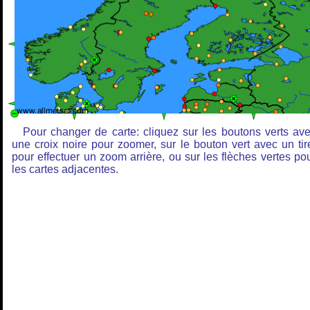
Pour changer de carte: cliquez sur les boutons verts av
une croix noire pour zoomer, sur le bouton vert avec un tir
pour effectuer un zoom arrière, ou sur les flèches vertes po
les cartes adjacentes.