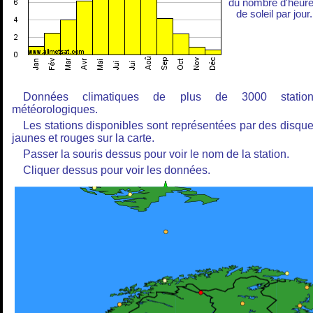
du nombre d'heur
de soleil par jour.
Données climatiques de plus de 3000 station
météorologiques.
Les stations disponibles sont représentées par des disqu
jaunes et rouges sur la carte.
Passer la souris dessus pour voir le nom de la station.
Cliquer dessus pour voir les données.