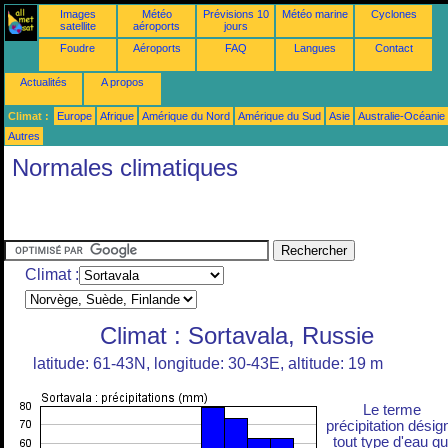
Images
Météo
Prévisions 10
Météo marine
Cyclones
satellite
aéroports
jours
Foudre
Aéroports
FAQ
Langues
Contact
Actualités
A propos
Climat :
Europe
Afrique
Amérique du Nord
Amérique du Sud
Asie
Australie-Océanie
Autres
Normales climatiques
Climat :
Climat : Sortavala, Russie
latitude: 61-43N, longitude: 30-43E, altitude: 19 m
Le terme
précipitation désig
tout type d'eau qu