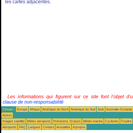
les cartes adjacentes.
Les informations qui figurent sur ce site font l'objet d'
clause de non-responsabilité
Climat :
Europe
Afrique
Amérique du Nord
Amérique du Sud
Asie
Australie-Océanie
Autres
Images satellite
Météo aéroports
Prévisions 10 jours
Météo marine
Cyclones
Foudre
Aéroports
FAQ
Langues
Contact
Actualités
A propos