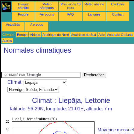
Images
Météo
Prévisions 10
Météo marine
Cyclones
satellite
aéroports
jours
Foudre
Aéroports
FAQ
Langues
Contact
Actualités
A propos
Climat :
Europe
Afrique
Amérique du Nord
Amérique du Sud
Asie
Australie-Océanie
Autres
Normales climatiques
Climat :
Climat : Liepāja, Lettonie
latitude: 56-29N, longitude: 21-01E, altitude: 7 m
Moyenne mensuel