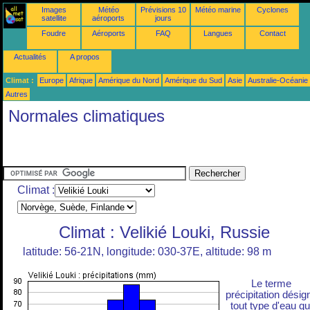
Images
Météo
Prévisions 10
Météo marine
Cyclones
satellite
aéroports
jours
Foudre
Aéroports
FAQ
Langues
Contact
Actualités
A propos
Climat :
Europe
Afrique
Amérique du Nord
Amérique du Sud
Asie
Australie-Océanie
Autres
Normales climatiques
Climat :
Climat : Velikié Louki, Russie
latitude: 56-21N, longitude: 030-37E, altitude: 98 m
Le terme
précipitation désig
tout type d'eau qu