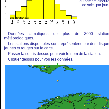
du nombre d'heur
de soleil par jour.
Données climatiques de plus de 3000 station
météorologiques.
Les stations disponibles sont représentées par des disqu
jaunes et rouges sur la carte.
Passer la souris dessus pour voir le nom de la station.
Cliquer dessus pour voir les données.