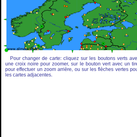
Pour changer de carte: cliquez sur les boutons verts av
une croix noire pour zoomer, sur le bouton vert avec un tir
pour effectuer un zoom arrière, ou sur les flèches vertes po
les cartes adjacentes.