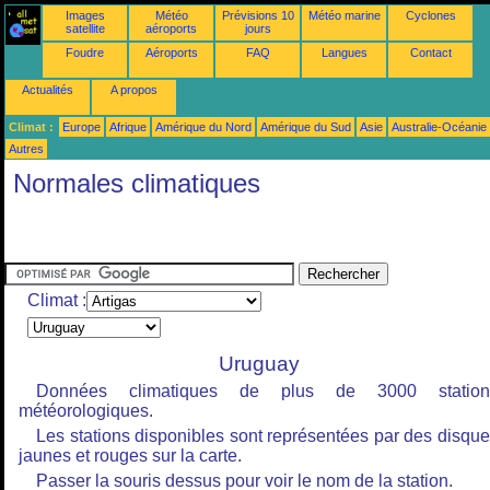
Images
Météo
Prévisions 10
Météo marine
Cyclones
satellite
aéroports
jours
Foudre
Aéroports
FAQ
Langues
Contact
Actualités
A propos
Climat :
Europe
Afrique
Amérique du Nord
Amérique du Sud
Asie
Australie-Océanie
Autres
Normales climatiques
Climat :
Uruguay
Données climatiques de plus de 3000 station
météorologiques.
Les stations disponibles sont représentées par des disqu
jaunes et rouges sur la carte.
Passer la souris dessus pour voir le nom de la station.