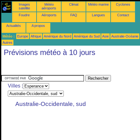
Images
Météo
Climat
Météo marine
Cyclones
satellite
aéroports
Foudre
Aéroports
FAQ
Langues
Contact
Actualités
A propos
Météo :
Europe
Afrique
Amérique du Nord
Amérique du Sud
Asie
Australie-Océanie
Autres
Prévisions météo à 10 jours
Villes :
Australie-Occidentale, sud