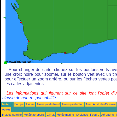
Pour changer de carte: cliquez sur les boutons verts av
une croix noire pour zoomer, sur le bouton vert avec un tir
pour effectuer un zoom arrière, ou sur les flèches vertes po
les cartes adjacentes.
Les informations qui figurent sur ce site font l'objet d'
clause de non-responsabilité
Météo :
Europe
Afrique
Amérique du Nord
Amérique du Sud
Asie
Australie-Océanie
Autres
Images satellite
Météo aéroports
Climat
Météo marine
Cyclones
Foudre
Aéroports