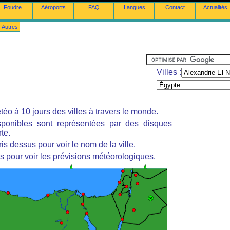
Foudre
Aéroports
FAQ
Langues
Contact
Actualités
Autres
Villes :
éo à 10 jours des villes à travers le monde.
isponibles sont représentées par des disques
te.
is dessus pour voir le nom de la ville.
s pour voir les prévisions météorologiques.