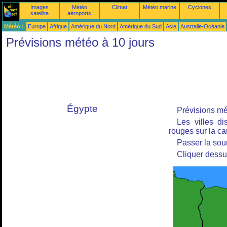
Images
Météo
Climat
Météo marine
Cyclones
satellite
aéroports
Météo :
Europe
Afrique
Amérique du Nord
Amérique du Sud
Asie
Australie-Océanie
Prévisions météo à 10 jours
Égypte
Prévisions mét
Les villes d
rouges sur la car
Passer la sour
Cliquer dessu