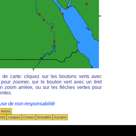
de carte: cliquez sur les boutons verts avec
 pour zoomer, sur le bouton vert avec un tiret
un zoom arrière, ou sur les flèches vertes pour
entes.
use de non-responsabilité
Autres
FAQ
Langues
Contact
Actualités
A propos