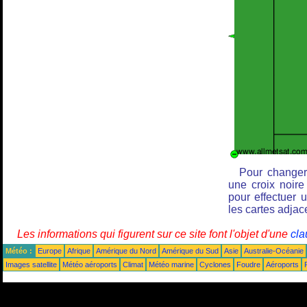
Pour changer 
une croix noire
pour effectuer 
les cartes adjac
Les informations qui figurent sur ce site font l'objet d'une
cla
Météo :
Europe
Afrique
Amérique du Nord
Amérique du Sud
Asie
Australie-Océanie
Images satellite
Météo aéroports
Climat
Météo marine
Cyclones
Foudre
Aéroports