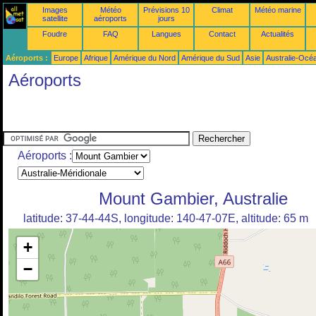
Images
Météo
Prévisions 10
Climat
Météo marine
satellite
aéroports
jours
Foudre
FAQ
Langues
Contact
Actualités
Aéroports :
Europe
Afrique
Amérique du Nord
Amérique du Sud
Asie
Australie-Océ
Aéroports
Aéroports :
Mount Gambier, Australie
latitude: 37-44-44S, longitude: 140-47-07E, altitude: 65 m
+
−