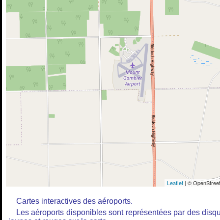
Leaflet
| © OpenStreet
Cartes interactives des aéroports.
Les aéroports disponibles sont représentées par des disq