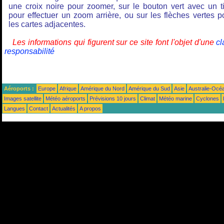
une croix noire pour zoomer, sur le bouton vert avec un ti
pour effectuer un zoom arrière, ou sur les flèches vertes p
les cartes adjacentes.
Les informations qui figurent sur ce site font l'objet d'une
cl
responsabilité
Aéroports :
Europe
Afrique
Amérique du Nord
Amérique du Sud
Asie
Australie-Océ
Images satellite
Météo aéroports
Prévisions 10 jours
Climat
Météo marine
Cyclones
Langues
Contact
Actualités
A propos