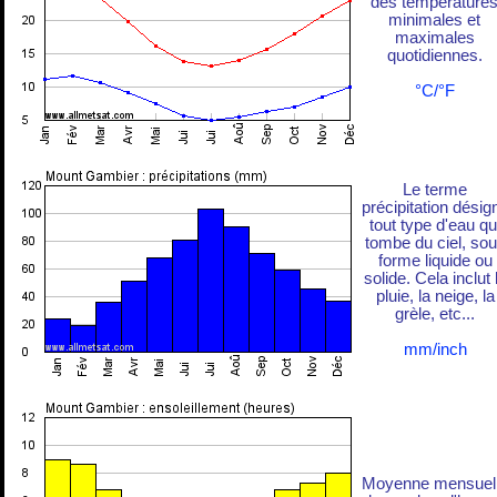
des température
minimales et
maximales
quotidiennes.
°C/°F
Le terme
précipitation désig
tout type d'eau qu
tombe du ciel, so
forme liquide ou
solide. Cela inclut 
pluie, la neige, la
grèle, etc...
mm/inch
Moyenne mensuel