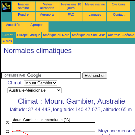
Images
Météo
Prévisions 10
Météo marine
Cyclones
satellite
aéroports
jours
Foudre
Aéroports
FAQ
Langues
Contact
Actualités
A propos
Climat :
Europe
Afrique
Amérique du Nord
Amérique du Sud
Asie
Australie-Océanie
Autres
Normales climatiques
Climat :
Climat : Mount Gambier, Australie
latitude: 37-44-44S, longitude: 140-47-07E, altitude: 65 m
Moyenne mensuel