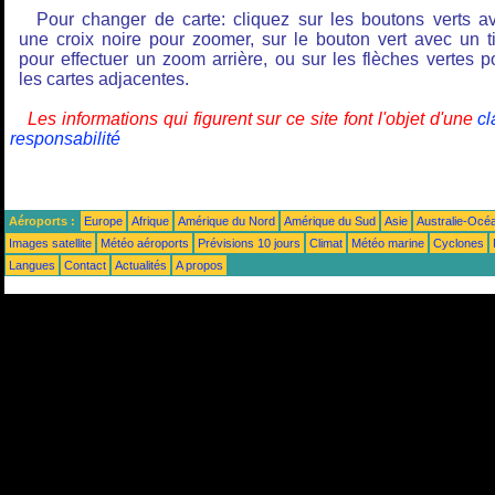
Pour changer de carte: cliquez sur les boutons verts a
une croix noire pour zoomer, sur le bouton vert avec un ti
pour effectuer un zoom arrière, ou sur les flèches vertes p
les cartes adjacentes.
Les informations qui figurent sur ce site font l'objet d'une
cl
responsabilité
Aéroports :
Europe
Afrique
Amérique du Nord
Amérique du Sud
Asie
Australie-Océ
Images satellite
Météo aéroports
Prévisions 10 jours
Climat
Météo marine
Cyclones
Langues
Contact
Actualités
A propos