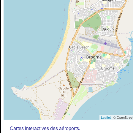
Leaflet
| © OpenStreet
Cartes interactives des aéroports.