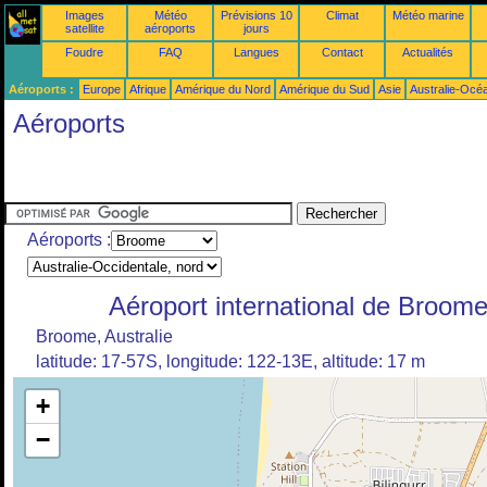
Images
Météo
Prévisions 10
Climat
Météo marine
satellite
aéroports
jours
Foudre
FAQ
Langues
Contact
Actualités
Aéroports :
Europe
Afrique
Amérique du Nord
Amérique du Sud
Asie
Australie-Océ
Aéroports
Aéroports :
Aéroport international de Broom
Broome, Australie
latitude: 17-57S, longitude: 122-13E, altitude: 17 m
+
−