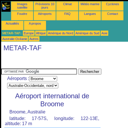
Images
Prévisions 10
Climat
Météo marine
Cyclones
satellite
jours
Foudre
Aéroports
FAQ
Langues
Contact
Actualités
A propos
METAR-TAF:
Europe
Afrique
Amérique du Nord
Amérique du Sud
Asie
Australie-Océanie
Autres
METAR-TAF
Aéroports :
Aéroport international de
Broome
Broome, Australie
latitude: 17-57S, longitude: 122-13E,
altitude: 17 m