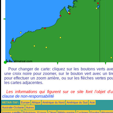
Pour changer de carte: cliquez sur les boutons verts av
une croix noire pour zoomer, sur le bouton vert avec un tir
pour effectuer un zoom arrière, ou sur les flèches vertes po
les cartes adjacentes.
Les informations qui figurent sur ce site font l'objet d'
clause de non-responsabilité
METAR-TAF:
Europe
Afrique
Amérique du Nord
Amérique du Sud
Asie
Australie-Océanie
Autres
Images satellite
Prévisions 10 jours
Climat
Météo marine
Cyclones
Foudre
Aéroport