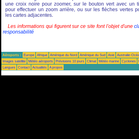
une croix noire pour zoomer, sur le bouton vert avec un ti
pour effectuer un zoom arrière, ou sur les flèches vertes p
les cartes adjacentes.
Les informations qui figurent sur ce site font l'objet d'une
cl
responsabilité
Aéroports :
Europe
Afrique
Amérique du Nord
Amérique du Sud
Asie
Australie-Océ
Images satellite
Météo aéroports
Prévisions 10 jours
Climat
Météo marine
Cyclones
Langues
Contact
Actualités
A propos