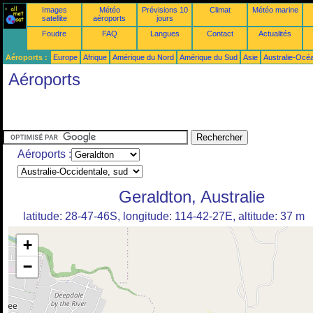
Images
Météo
Prévisions 10
Climat
Météo marine
satellite
aéroports
jours
Foudre
FAQ
Langues
Contact
Actualités
Aéroports :
Europe
Afrique
Amérique du Nord
Amérique du Sud
Asie
Australie-Océ
Aéroports
Aéroports :
Geraldton, Australie
latitude: 28-47-46S, longitude: 114-42-27E, altitude: 37 m
+
−