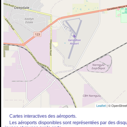
Leaflet
| © OpenStreet
Cartes interactives des aéroports.
Les aéroports disponibles sont représentées par des disq