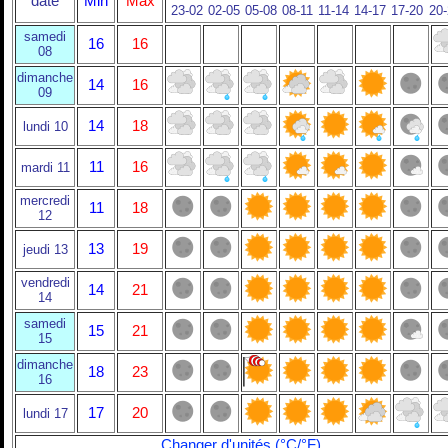
date
Min
Max
23-02
02-05
05-08
08-11
11-14
14-17
17-20
20
samedi
16
16
08
dimanche
14
16
09
14
18
lundi 10
11
16
mardi 11
mercredi
11
18
12
13
19
jeudi 13
vendredi
14
21
14
samedi
15
21
15
dimanche
18
23
16
17
20
lundi 17
Changer d'unités (°C/°F)