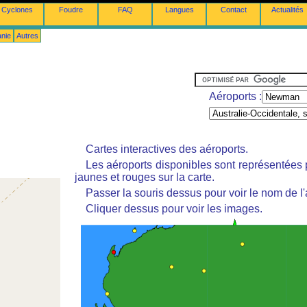
Cyclones
Foudre
FAQ
Langues
Contact
Actualités
anie
Autres
Aéroports :
Cartes interactives des aéroports.
Les aéroports disponibles sont représentées
jaunes et rouges sur la carte.
Passer la souris dessus pour voir le nom de l'
Cliquer dessus pour voir les images.