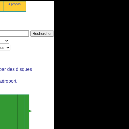
A propos
 par des disques
aéroport.