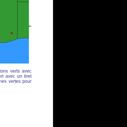
tons verts avec
rt avec un tiret
ches vertes pour