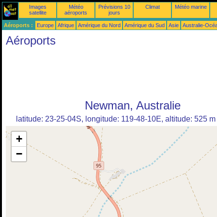
Images
Météo
Prévisions 10
Climat
Météo marine
satellite
aéroports
jours
Aéroports :
Europe
Afrique
Amérique du Nord
Amérique du Sud
Asie
Australie-Océ
Aéroports
Newman, Australie
latitude: 23-25-04S, longitude: 119-48-10E, altitude: 525 m
+
−