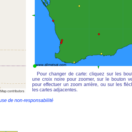
Pour changer de carte: cliquez sur les bou
une croix noire pour zoomer, sur le bouton ve
pour effectuer un zoom arrière, ou sur les flè
les cartes adjacentes.
Map contributors
use de non-responsabilité