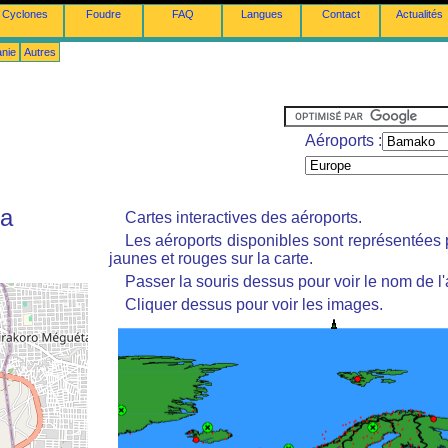
Cyclones
Foudre
FAQ
Langues
Contact
Actualités
anie
Autres
Aéroports :
ta
Cartes interactives des aéroports.
Les aéroports disponibles sont représentées
jaunes et rouges sur la carte.
Passer la souris dessus pour voir le nom de l'
Cliquer dessus pour voir les images.