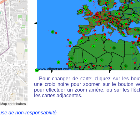
Pour changer de carte: cliquez sur les bou
une croix noire pour zoomer, sur le bouton ve
pour effectuer un zoom arrière, ou sur les flè
les cartes adjacentes.
Map contributors
use de non-responsabilité