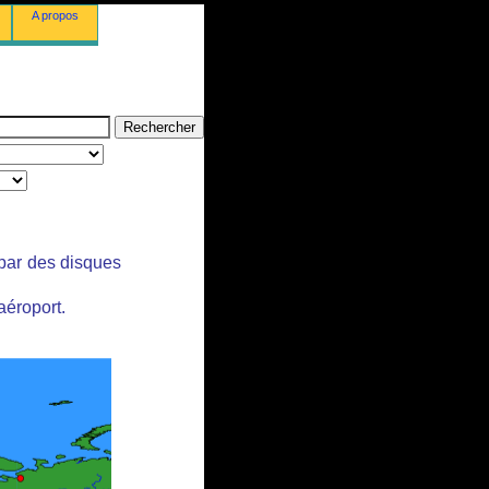
A propos
 par des disques
aéroport.