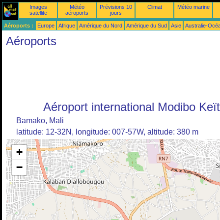
Images
Météo
Prévisions 10
Climat
Météo marine
satellite
aéroports
jours
Aéroports :
Europe
Afrique
Amérique du Nord
Amérique du Sud
Asie
Australie-Océ
Aéroports
Aéroport international Modibo Keï
Bamako, Mali
latitude: 12-32N, longitude: 007-57W, altitude: 380 m
+
−