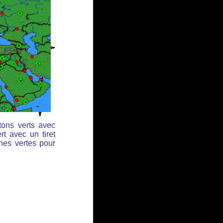
tons verts avec
rt avec un tiret
ches vertes pour