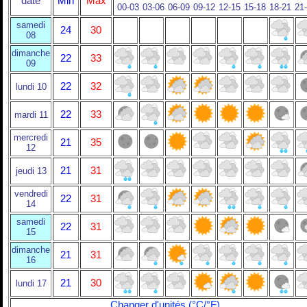
date
Min
Max
00-03
03-06
06-09
09-12
12-15
15-18
18-21
21
samedi
24
30
08
dimanche
22
33
09
22
32
lundi 10
22
33
mardi 11
mercredi
21
35
12
21
31
jeudi 13
vendredi
22
31
14
samedi
22
31
15
dimanche
21
31
16
21
30
lundi 17
Changer d'unités (°C/°F)