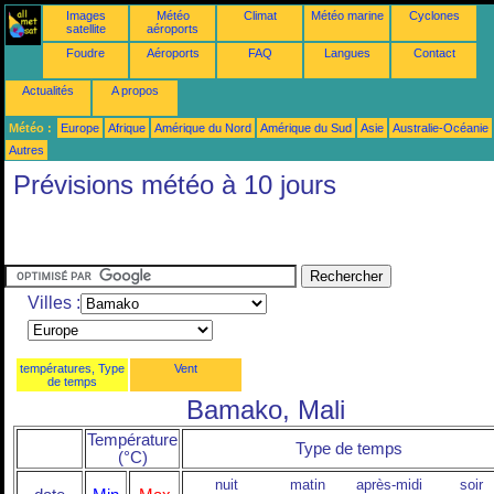
Images
Météo
Climat
Météo marine
Cyclones
satellite
aéroports
Foudre
Aéroports
FAQ
Langues
Contact
Actualités
A propos
Météo :
Europe
Afrique
Amérique du Nord
Amérique du Sud
Asie
Australie-Océanie
Autres
Prévisions météo à 10 jours
Villes :
températures, Type
Vent
de temps
Bamako, Mali
Température
Type de temps
(°C)
nuit
matin
après-midi
soir