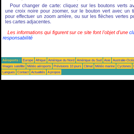
Pour changer de carte: cliquez sur les boutons verts a
une croix noire pour zoomer, sur le bouton vert avec un ti
pour effectuer un zoom arrière, ou sur les flèches vertes p
les cartes adjacentes.
Les informations qui figurent sur ce site font l'objet d'une
cl
responsabilité
Aéroports :
Europe
Afrique
Amérique du Nord
Amérique du Sud
Asie
Australie-Océ
Images satellite
Météo aéroports
Prévisions 10 jours
Climat
Météo marine
Cyclones
Langues
Contact
Actualités
A propos