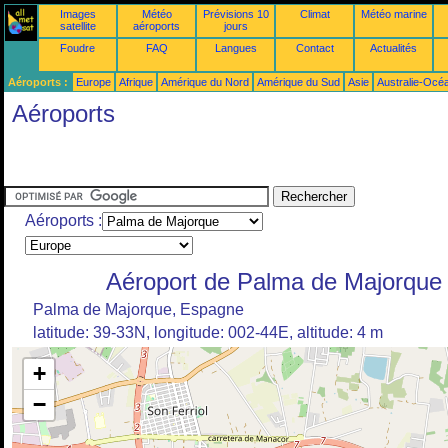
Images
Météo
Prévisions 10
Climat
Météo marine
satellite
aéroports
jours
Foudre
FAQ
Langues
Contact
Actualités
Aéroports :
Europe
Afrique
Amérique du Nord
Amérique du Sud
Asie
Australie-Océ
Aéroports
Aéroports :
Aéroport de Palma de Majorque
Palma de Majorque, Espagne
latitude: 39-33N, longitude: 002-44E, altitude: 4 m
+
−