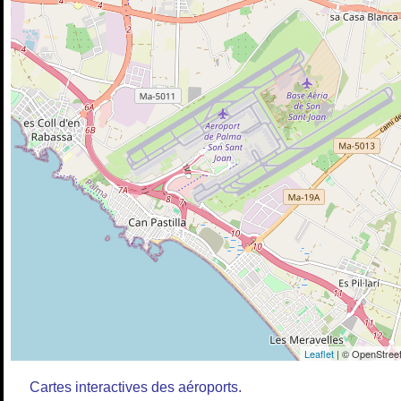
Leaflet
| © OpenStreet
Cartes interactives des aéroports.