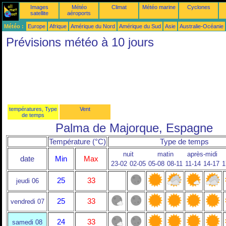
Images
Météo
Climat
Météo marine
Cyclones
satellite
aéroports
Météo :
Europe
Afrique
Amérique du Nord
Amérique du Sud
Asie
Australie-Océanie
Prévisions météo à 10 jours
températures, Type
Vent
de temps
Palma de Majorque, Espagne
Température (°C)
Type de temps
nuit
matin
après-midi
date
Min
Max
23-02
02-05
05-08
08-11
11-14
14-17
1
25
33
jeudi 06
25
33
vendredi 07
24
33
samedi 08