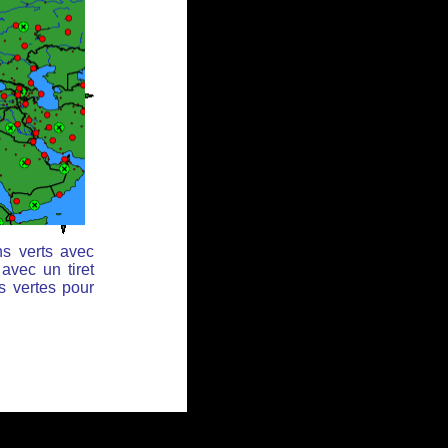
ns verts avec
avec un tiret
s vertes pour