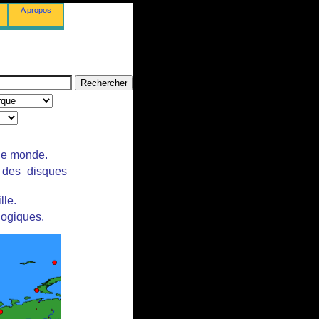
A propos
 le monde.
r des disques
lle.
logiques.