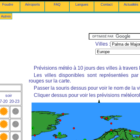
Foudre
Aéroports
FAQ
Langues
Contact
Actualités
Autres
Villes :
Prévisions météo à 10 jours des villes à travers
Les villes disponibles sont représentées pa
rouges sur la carte.
Passer la souris dessus pour voir le nom de la vi
Cliquer dessus pour voir les prévisions météoro
soir
7-20
20-23