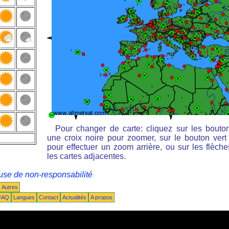
Pour changer de carte: cliquez sur les bouto
une croix noire pour zoomer, sur le bouton vert 
pour effectuer un zoom arrière, ou sur les flèche
les cartes adjacentes.
use de non-responsabilité
Autres
FAQ
Langues
Contact
Actualités
A propos