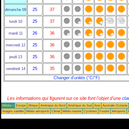
25
37
dimanche 09
25
37
lundi 10
26
36
mardi 11
25
36
mercredi 12
25
36
jeudi 13
25
35
vendredi 14
Changer d'unités (°C/°F)
Les informations qui figurent sur ce site font l'objet d'une
cla
Météo :
Europe
Afrique
Amérique du Nord
Amérique du Sud
Asie
Australie-Océanie
Images satellite
Météo aéroports
Climat
Météo marine
Cyclones
Foudre
Aéroports