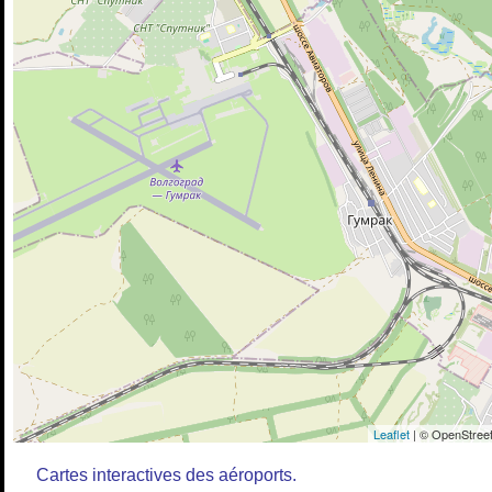
Leaflet
| © OpenStreet
Cartes interactives des aéroports.