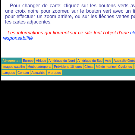
Pour changer de carte: cliquez sur les boutons verts a
une croix noire pour zoomer, sur le bouton vert avec un ti
pour effectuer un zoom arrière, ou sur les flèches vertes p
les cartes adjacentes.
Les informations qui figurent sur ce site font l'objet d'une
cl
responsabilité
Aéroports :
Europe
Afrique
Amérique du Nord
Amérique du Sud
Asie
Australie-Océ
Images satellite
Météo aéroports
Prévisions 10 jours
Climat
Météo marine
Cyclones
Langues
Contact
Actualités
A propos