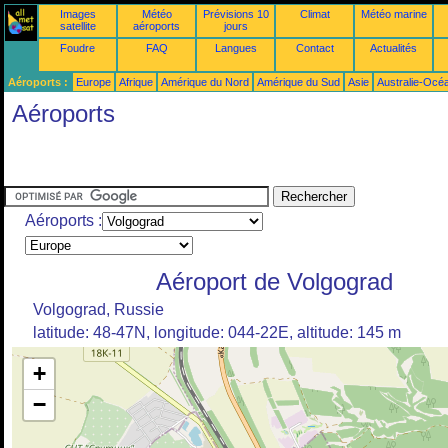
Images
Météo
Prévisions 10
Climat
Météo marine
satellite
aéroports
jours
Foudre
FAQ
Langues
Contact
Actualités
Aéroports :
Europe
Afrique
Amérique du Nord
Amérique du Sud
Asie
Australie-Océ
Aéroports
Aéroports :
Aéroport de Volgograd
Volgograd, Russie
latitude: 48-47N, longitude: 044-22E, altitude: 145 m
+
−