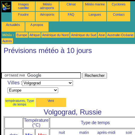
Images
Météo
Climat
Météo marine
Cyclones
satellite
aéroports
Foudre
Aéroports
FAQ
Langues
Contact
Actualités
A propos
Météo :
Europe
Afrique
Amérique du Nord
Amérique du Sud
Asie
Australie-Océanie
Autres
Prévisions météo à 10 jours
Villes :
températures, Type
Vent
de temps
Volgograd, Russie
Température
Type de temps
(°C)
nuit
matin
après-midi
soir