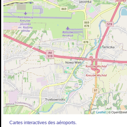
Leaflet
| © OpenStreet
Cartes interactives des aéroports.