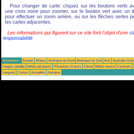
Pour changer de carte: cliquez sur les boutons verts a
une croix noire pour zoomer, sur le bouton vert avec un ti
pour effectuer un zoom arrière, ou sur les flèches vertes p
les cartes adjacentes.
Les informations qui figurent sur ce site font l'objet d'une
cl
responsabilité
Aéroports :
Europe
Afrique
Amérique du Nord
Amérique du Sud
Asie
Australie-Océ
Images satellite
Météo aéroports
Prévisions 10 jours
Climat
Météo marine
Cyclones
Langues
Contact
Actualités
A propos