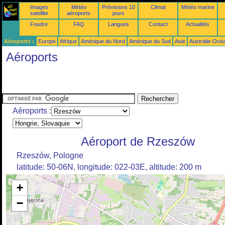
Images
Météo
Prévisions 10
Climat
Météo marine
satellite
aéroports
jours
Foudre
FAQ
Langues
Contact
Actualités
Aéroports :
Europe
Afrique
Amérique du Nord
Amérique du Sud
Asie
Australie-Océ
Aéroports
Aéroports :
Aéroport de Rzeszów
Rzeszów, Pologne
latitude: 50-06N, longitude: 022-03E, altitude: 200 m
+
−