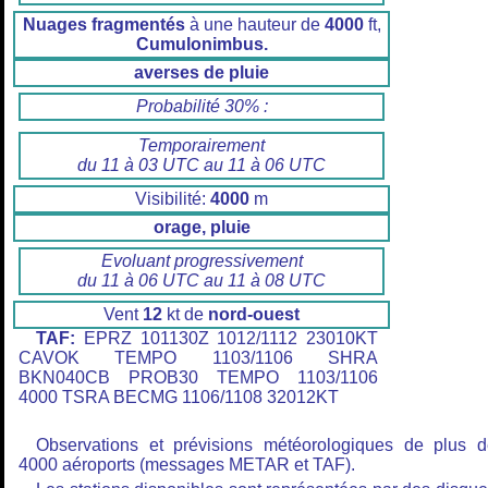
Nuages fragmentés
à une hauteur de
4000
ft,
Cumulonimbus.
averses de pluie
Probabilité 30% :
Temporairement
du 11 à 03 UTC au 11 à 06 UTC
Visibilité:
4000
m
orage, pluie
Evoluant progressivement
du 11 à 06 UTC au 11 à 08 UTC
Vent
12
kt de
nord-ouest
TAF:
EPRZ 101130Z 1012/1112 23010KT
CAVOK TEMPO 1103/1106 SHRA
BKN040CB PROB30 TEMPO 1103/1106
4000 TSRA BECMG 1106/1108 32012KT
Observations et prévisions météorologiques de plus 
4000 aéroports (messages METAR et TAF).