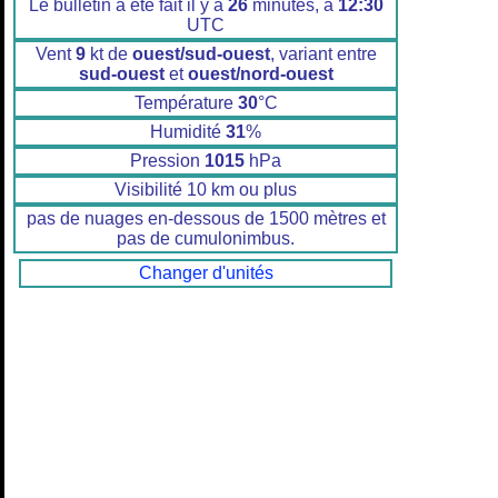
Le bulletin a été fait il y a
26
minutes, à
12:30
UTC
Vent
9
kt de
ouest/sud-ouest
, variant entre
sud-ouest
et
ouest/nord-ouest
Température
30
°C
Humidité
31
%
Pression
1015
hPa
Visibilité 10 km ou plus
pas de nuages en-dessous de 1500 mètres et
pas de cumulonimbus.
Changer d'unités