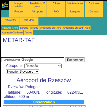
Images
Prévisions 10
Climat
Météo marine
Cyclones
satellite
jours
Foudre
Aéroports
FAQ
Langues
Contact
Actualités
A propos
METAR-TAF:
Europe
Afrique
Amérique du Nord
Amérique du Sud
Asie
Australie-Océanie
Autres
METAR-TAF
Aéroports :
Aéroport de Rzeszów
Rzeszów, Pologne
latitude: 50-06N, longitude: 022-03E,
altitude: 200 m
Observation