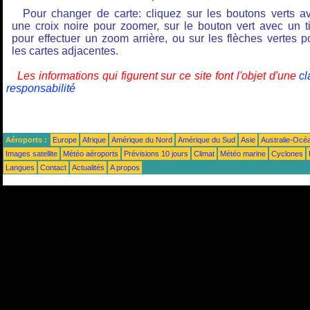
Pour changer de carte: cliquez sur les boutons verts a
une croix noire pour zoomer, sur le bouton vert avec un ti
pour effectuer un zoom arrière, ou sur les flèches vertes p
les cartes adjacentes.
Les informations qui figurent sur ce site font l'objet d'une
cl
responsabilité
Aéroports :
Europe
Afrique
Amérique du Nord
Amérique du Sud
Asie
Australie-Océ
Images satellite
Météo aéroports
Prévisions 10 jours
Climat
Météo marine
Cyclones
Langues
Contact
Actualités
A propos