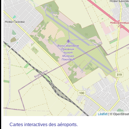
Leaflet
| © OpenStreet
Cartes interactives des aéroports.