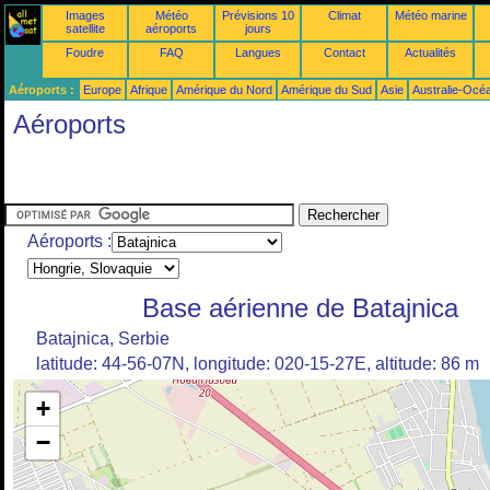
Images
Météo
Prévisions 10
Climat
Météo marine
satellite
aéroports
jours
Foudre
FAQ
Langues
Contact
Actualités
Aéroports :
Europe
Afrique
Amérique du Nord
Amérique du Sud
Asie
Australie-Océ
Aéroports
Aéroports :
Base aérienne de Batajnica
Batajnica, Serbie
latitude: 44-56-07N, longitude: 020-15-27E, altitude: 86 m
+
−