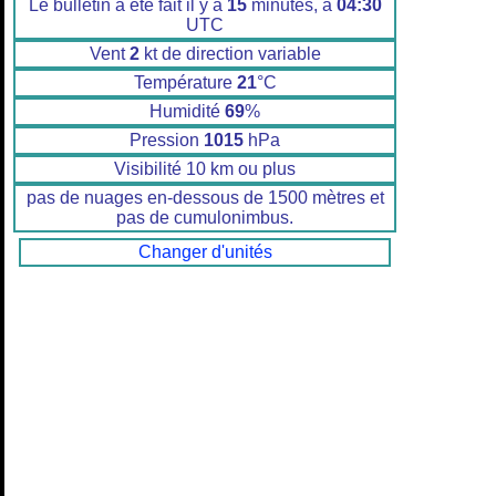
Le bulletin a été fait il y a
15
minutes, à
04:30
UTC
Vent
2
kt de direction variable
Température
21
°C
Humidité
69
%
Pression
1015
hPa
Visibilité 10 km ou plus
pas de nuages en-dessous de 1500 mètres et
pas de cumulonimbus.
Changer d'unités