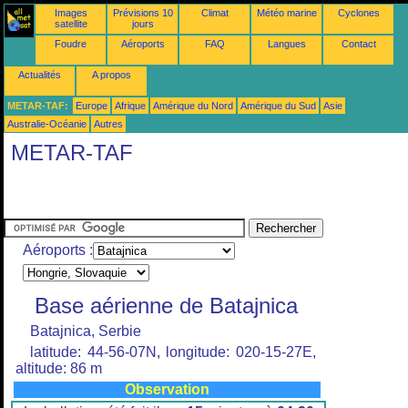
Images
Prévisions 10
Climat
Météo marine
Cyclones
satellite
jours
Foudre
Aéroports
FAQ
Langues
Contact
Actualités
A propos
METAR-TAF:
Europe
Afrique
Amérique du Nord
Amérique du Sud
Asie
Australie-Océanie
Autres
METAR-TAF
Aéroports :
Base aérienne de Batajnica
Batajnica, Serbie
latitude: 44-56-07N, longitude: 020-15-27E,
altitude: 86 m
Observation