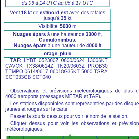
du 06 à 14 UTC au 06 à 17 UTC
Vent
18
kt de
est/nord-est
avec des rafales
jusqu'à
35
kt
Visibilité:
5000
m
Nuages épars
à une hauteur de
3300
ft,
Cumulonimbus.
Nuages épars
à une hauteur de
4000
ft
orage, pluie
TAF:
LYBT 052300Z 0600/0624 13006KT
CAVOK TX38/0614Z TN20/0603Z PROB30
TEMPO 0614/0617 06018G35KT 5000 TSRA
SCT033CB SCT040
Observations et prévisions météorologiques de plus 
4000 aéroports (messages METAR et TAF).
Les stations disponibles sont représentées par des disqu
jaunes et rouges sur la carte.
Passer la souris dessus pour voir le nom de la station.
Cliquer dessus pour voir les observations et prévisio
météorologiques.