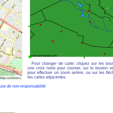
Pour changer de carte: cliquez sur les bou
une croix noire pour zoomer, sur le bouton ve
pour effectuer un zoom arrière, ou sur les flè
les cartes adjacentes.
Map contributors
use de non-responsabilité