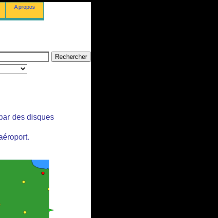
A propos
 par des disques
aéroport.