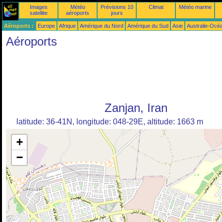
Images
Météo
Prévisions 10
Climat
Météo marine
satellite
aéroports
jours
Aéroports :
Europe
Afrique
Amérique du Nord
Amérique du Sud
Asie
Australie-Océ
Aéroports
Zanjan, Iran
latitude: 36-41N, longitude: 048-29E, altitude: 1663 m
+
−