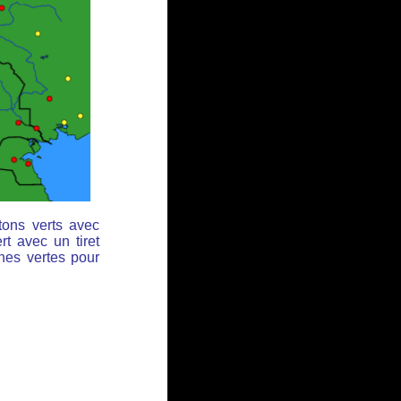
tons verts avec
rt avec un tiret
ches vertes pour