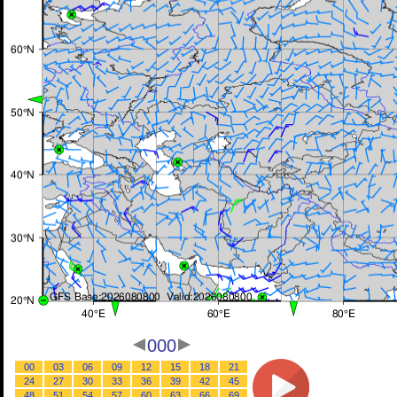
000
00
03
06
09
12
15
18
21
24
27
30
33
36
39
42
45
48
51
54
57
60
63
66
69