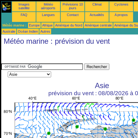
Images
Météo
Prévisions 10
Climat
Cyclones
satellite
aéroports
jours
FAQ
Langues
Contact
Actualités
A propos
Météo marine :
Europe
Afrique
Amérique du Nord
Amérique centrale
Amérique du S
Australie
Océan Indien
Autres
Météo marine : prévision du vent
Asie
prévision du vent : 08/08/2026 à