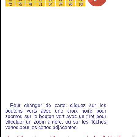
72
75
78
81
84
87
90
93
Pour changer de carte: cliquez sur les
boutons verts avec une croix noire pour
zoomer, sur le bouton vert avec un tiret pour
effectuer un zoom arrière, ou sur les flèches
vertes pour les cartes adjacentes.