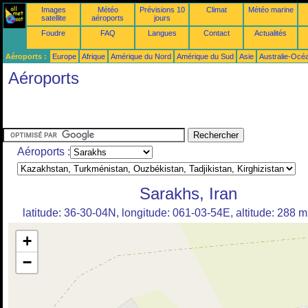
Images
Météo
Prévisions 10
Climat
Météo marine
satellite
aéroports
jours
Foudre
FAQ
Langues
Contact
Actualités
Aéroports :
Europe
Afrique
Amérique du Nord
Amérique du Sud
Asie
Australie-Océ
Aéroports
Aéroports :
Sarakhs, Iran
latitude: 36-30-04N, longitude: 061-03-54E, altitude: 288 m
+
−