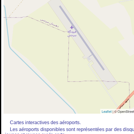
Leaflet
| © OpenStreet
Cartes interactives des aéroports.
Les aéroports disponibles sont représentées par des disq