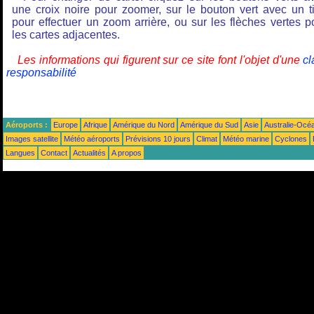
une croix noire pour zoomer, sur le bouton vert avec un ti
pour effectuer un zoom arrière, ou sur les flèches vertes p
les cartes adjacentes.
Les informations qui figurent sur ce site font l'objet d'une
cl
responsabilité
Aéroports :
Europe
Afrique
Amérique du Nord
Amérique du Sud
Asie
Australie-Océ
Images satellite
Météo aéroports
Prévisions 10 jours
Climat
Météo marine
Cyclones
Langues
Contact
Actualités
A propos