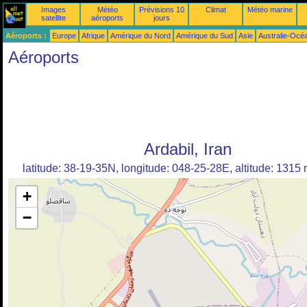
Images
Météo
Prévisions 10
Climat
Météo marine
satellite
aéroports
jours
Aéroports :
Europe
Afrique
Amérique du Nord
Amérique du Sud
Asie
Australie-Océ
Aéroports
Ardabil, Iran
latitude: 38-19-35N, longitude: 048-25-28E, altitude: 1315
+
−