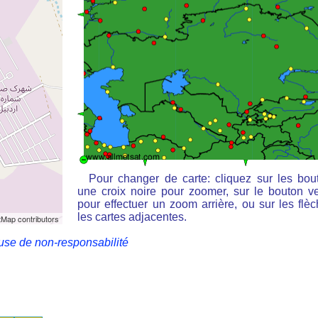
Pour changer de carte: cliquez sur les bou
une croix noire pour zoomer, sur le bouton ve
pour effectuer un zoom arrière, ou sur les flè
les cartes adjacentes.
Map contributors
use de non-responsabilité