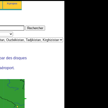
A propos
 par des disques
aéroport.