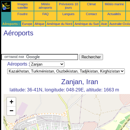
Images
Météo
Prévisions 10
Climat
Météo marine
satellite
aéroports
jours
Foudre
FAQ
Langues
Contact
Actualités
Aéroports :
Europe
Afrique
Amérique du Nord
Amérique du Sud
Asie
Australie-Océ
Aéroports
Aéroports :
Zanjan, Iran
latitude: 36-41N, longitude: 048-29E, altitude: 1663 m
+
−