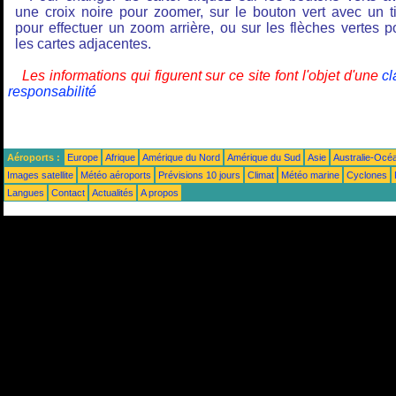
une croix noire pour zoomer, sur le bouton vert avec un ti
pour effectuer un zoom arrière, ou sur les flèches vertes p
les cartes adjacentes.
Les informations qui figurent sur ce site font l'objet d'une
cl
responsabilité
Aéroports :
Europe
Afrique
Amérique du Nord
Amérique du Sud
Asie
Australie-Océ
Images satellite
Météo aéroports
Prévisions 10 jours
Climat
Météo marine
Cyclones
Langues
Contact
Actualités
A propos