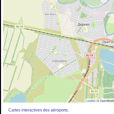
Leaflet
| © OpenStreet
Cartes interactives des aéroports.