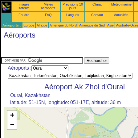
Images
Météo
Prévisions 10
Climat
Météo marine
satellite
aéroports
jours
Foudre
FAQ
Langues
Contact
Actualités
Aéroports :
Europe
Afrique
Amérique du Nord
Amérique du Sud
Asie
Australie-Océ
Aéroports
Aéroports :
Aéroport Ak Zhol d'Oural
Oural, Kazakhstan
latitude: 51-15N, longitude: 051-17E, altitude: 36 m
+
−