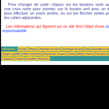
Pour changer de carte: cliquez sur les boutons verts a
une croix noire pour zoomer, sur le bouton vert avec un ti
pour effectuer un zoom arrière, ou sur les flèches vertes p
les cartes adjacentes.
Les informations qui figurent sur ce site font l'objet d'une
cl
responsabilité
Aéroports :
Europe
Afrique
Amérique du Nord
Amérique du Sud
Asie
Australie-Océ
Images satellite
Météo aéroports
Prévisions 10 jours
Climat
Météo marine
Cyclones
Langues
Contact
Actualités
A propos