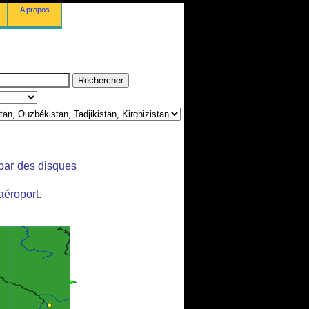
A propos
 par des disques
aéroport.