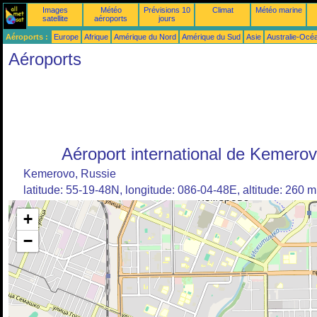
Images
Météo
Prévisions 10
Climat
Météo marine
satellite
aéroports
jours
Aéroports :
Europe
Afrique
Amérique du Nord
Amérique du Sud
Asie
Australie-Océ
Aéroports
Aéroport international de Kemero
Kemerovo, Russie
latitude: 55-19-48N, longitude: 086-04-48E, altitude: 260 m
+
−