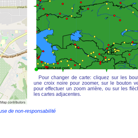
Pour changer de carte: cliquez sur les bou
une croix noire pour zoomer, sur le bouton ve
pour effectuer un zoom arrière, ou sur les flè
les cartes adjacentes.
Map contributors
use de non-responsabilité